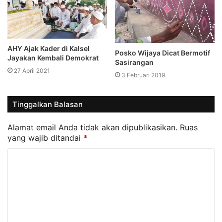
AHY Ajak Kader di Kalsel
Posko Wijaya Dicat Bermotif
Jayakan Kembali Demokrat
Sasirangan
27 April 2021
3 Februari 2019
Tinggalkan Balasan
Alamat email Anda tidak akan dipublikasikan.
Ruas
yang wajib ditandai
*
K
o
m
e
n