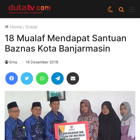
Switch
Cari
M
skin
berita
Home
/
Sosial
disini
18 Mualaf Mendapat Santuan
Baznas Kota Banjarmasin
Erna
16 Desember 2018
Facebook
Twitter
WhatsApp
Telegram
Share via Email