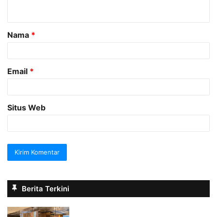
t
a
Nama
*
r
*
Email
*
Situs Web
Berita Terkini