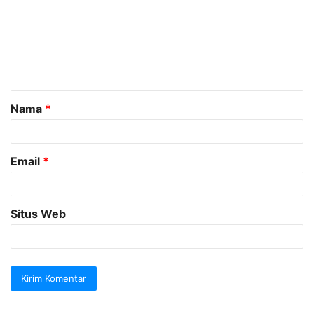
m
e
n
t
a
Nama
*
r
*
Email
*
Situs Web