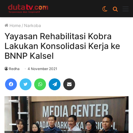
Switch
Cari
M
skin
berita
Home
/
Narkoba
disini
Yayasan Rehabilitasi Kobra
Lakukan Konsolidasi Kerja ke
BNNP Kalsel
Redha
4 November 2021
Facebook
Twitter
WhatsApp
Telegram
Share via Email