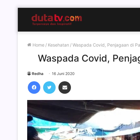
Home
/
Kesehatan
/
Waspada Covid, Penjagaan di Pa
Waspada Covid, Penjag
Redha
16 Juni 2020
Facebook
Twitter
Share via Email