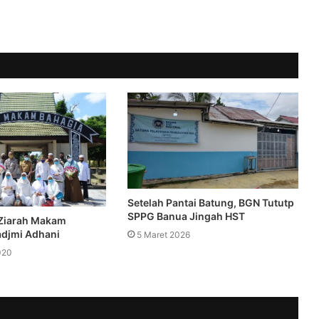
Setelah Pantai Batung, BGN Tututp
SPPG Banua Jingah HST
 Ziarah Makam
djmi Adhani
5 Maret 2026
020