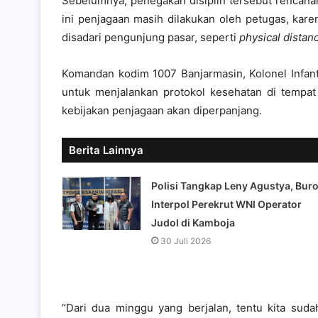
Sebelumnya, penegakan disiplin tersebut rencana
ini penjagaan masih dilakukan oleh petugas, kare
disadari pengunjung pasar, seperti
physical distan
Komandan kodim 1007 Banjarmasin, Kolonel Infant
untuk menjalankan protokol kesehatan di tempa
kebijakan penjagaan akan diperpanjang.
Berita Lainnya
Polisi Tangkap Leny Agustya, Bur
Interpol Perekrut WNI Operator
Judol di Kamboja
30 Juli 2026
“Dari dua minggu yang berjalan, tentu kita suda