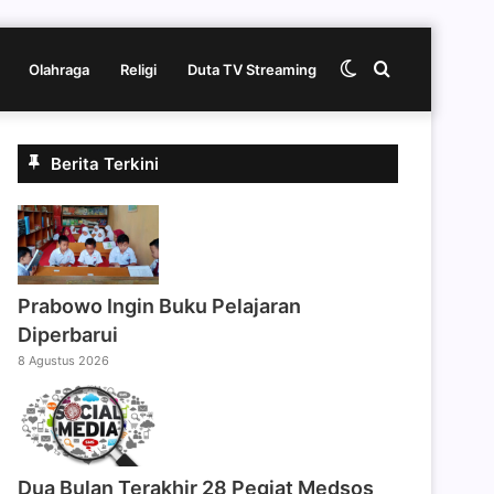
Switch
Cari
Olahraga
Religi
Duta TV Streaming
skin
berita
Berita Terkini
disini
Prabowo Ingin Buku Pelajaran
Diperbarui
8 Agustus 2026
Dua Bulan Terakhir 28 Pegiat Medsos