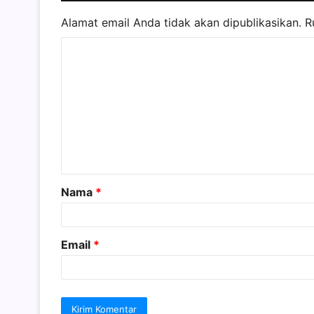
Alamat email Anda tidak akan dipublikasikan.
R
K
o
m
e
n
t
a
Nama
*
r
*
Email
*