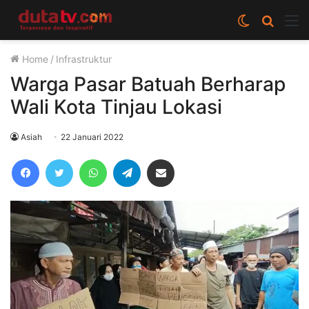
Switch
Cari
M
skin
berita
Home
/
Infrastruktur
disini
Warga Pasar Batuah Berharap
Wali Kota Tinjau Lokasi
Asiah
22 Januari 2022
Facebook
Twitter
WhatsApp
Telegram
Share via Email