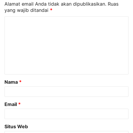
Alamat email Anda tidak akan dipublikasikan.
Ruas
yang wajib ditandai
*
K
o
m
e
n
t
a
Nama
*
r
*
Email
*
Situs Web