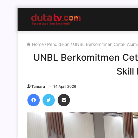
Home
/
Pendidikan
/
UNBL Berkomitmen Cetak Alumni 
UNBL Berkomitmen Ceta
Skil
Tamara
14 April 2026
Facebook
Twitter
Share via Email