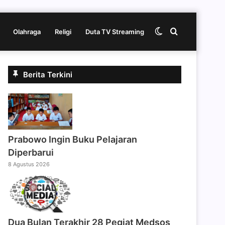
Switch
Cari
Olahraga
Religi
Duta TV Streaming
skin
berita
Berita Terkini
disini
Prabowo Ingin Buku Pelajaran
Diperbarui
8 Agustus 2026
Dua Bulan Terakhir 28 Pegiat Medsos