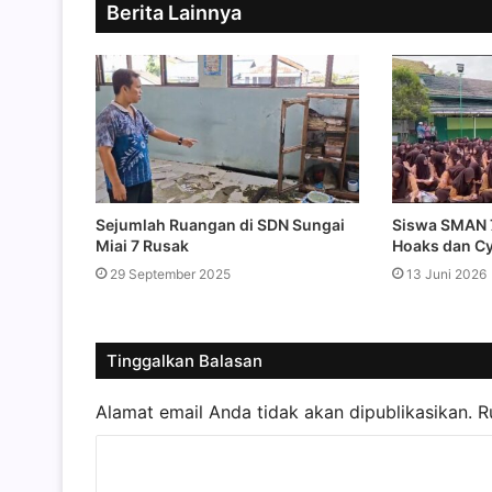
Berita Lainnya
Sejumlah Ruangan di SDN Sungai
Siswa SMAN 
Miai 7 Rusak
Hoaks dan Cy
29 September 2025
13 Juni 2026
Tinggalkan Balasan
Alamat email Anda tidak akan dipublikasikan.
R
K
o