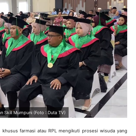
 Skill Mumpuni (Foto : Duta TV)
 khusus farmasi atau RPL mengikuti prosesi wisuda yang