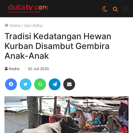
Switch
Cari
M
skin
berita
Home
/
Idul Adha
disini
Tradisi Kedatangan Hewan
Kurban Disambut Gembira
Anak-Anak
Redha
30 Juli 2020
Facebook
Twitter
WhatsApp
Telegram
Share via Email