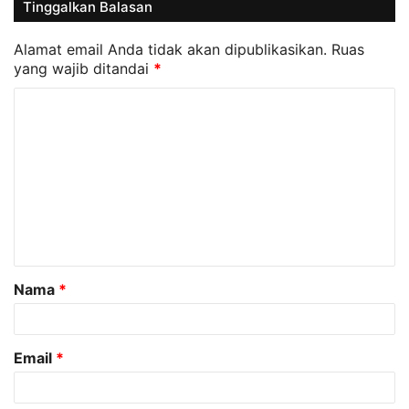
Tinggalkan Balasan
Alamat email Anda tidak akan dipublikasikan.
Ruas
yang wajib ditandai
*
K
o
m
e
n
t
a
Nama
*
r
*
Email
*