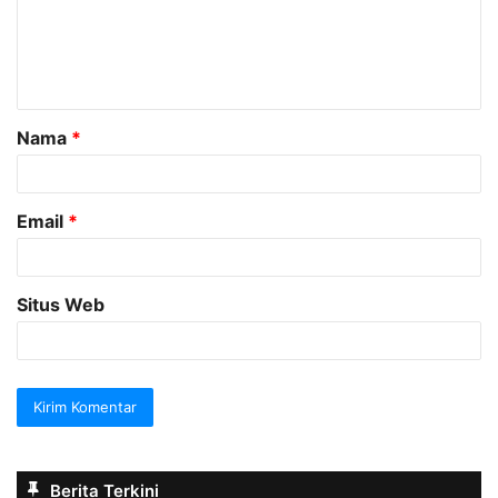
e
n
t
a
Nama
*
r
*
Email
*
Situs Web
Berita Terkini