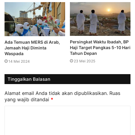
Persingkat Waktu Ibadah, BP
Ada Temuan MERS di Arab,
Haji Target Pangkas 5-10 Hari
Jemaah Haji Diminta
Tahun Depan
Waspada
23 Mei 2025
14 Mei 2024
Tinggalkan Balasan
Alamat email Anda tidak akan dipublikasikan.
Ruas
yang wajib ditandai
*
K
o
m