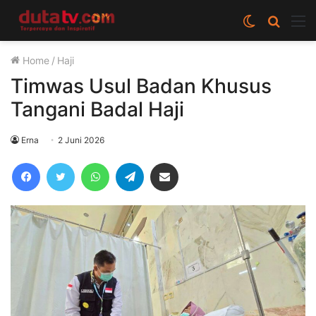
Switch
Cari
M
skin
berita
Home
/
Haji
disini
Timwas Usul Badan Khusus
Tangani Badal Haji
Erna
2 Juni 2026
Facebook
Twitter
WhatsApp
Telegram
Share via Email