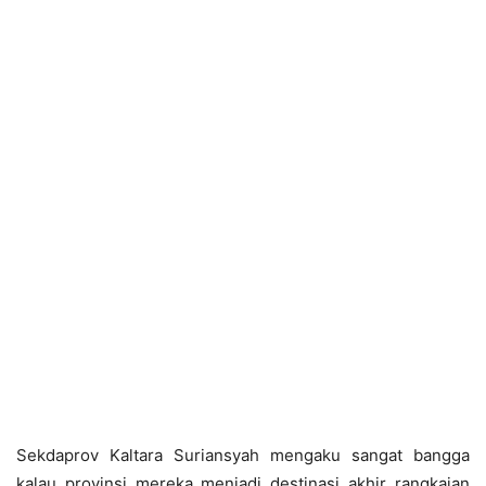
Sekdaprov Kaltara Suriansyah mengaku sangat bangga
kalau provinsi mereka menjadi destinasi akhir rangkaian