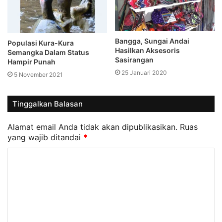
Bangga, Sungai Andai
Populasi Kura-Kura
Hasilkan Aksesoris
Semangka Dalam Status
Sasirangan
Hampir Punah
25 Januari 2020
5 November 2021
Tinggalkan Balasan
Alamat email Anda tidak akan dipublikasikan.
Ruas
yang wajib ditandai
*
K
o
m
e
n