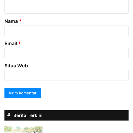
t
a
Nama
*
r
*
Email
*
Situs Web
Berita Terkini