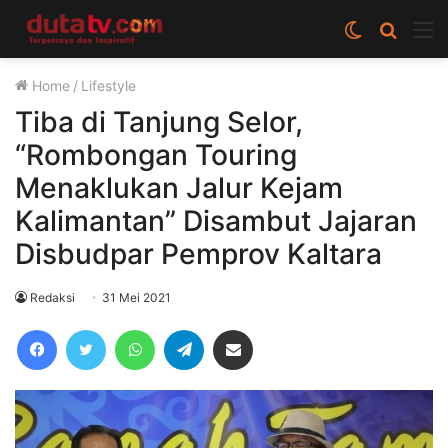
Switch
Cari
M
skin
berita
Home
/
Lifestyle
disini
Tiba di Tanjung Selor,
“Rombongan Touring
Menaklukan Jalur Kejam
Kalimantan” Disambut Jajaran
Disbudpar Pemprov Kaltara
Redaksi
31 Mei 2021
Facebook
Twitter
WhatsApp
Telegram
Share via Email