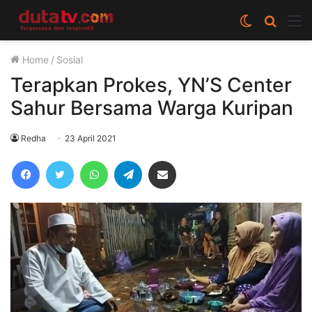
Switch
Cari
M
skin
berita
Home
/
Sosial
disini
Terapkan Prokes, YN’S Center
Sahur Bersama Warga Kuripan
Redha
23 April 2021
Facebook
Twitter
WhatsApp
Telegram
Share via Email