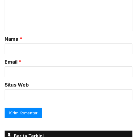
e
n
t
a
Nama
*
r
*
Email
*
Situs Web
Berita Terkini