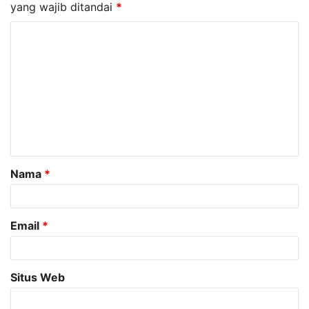
yang wajib ditandai
*
K
o
m
e
n
t
a
Nama
*
r
*
Email
*
Situs Web