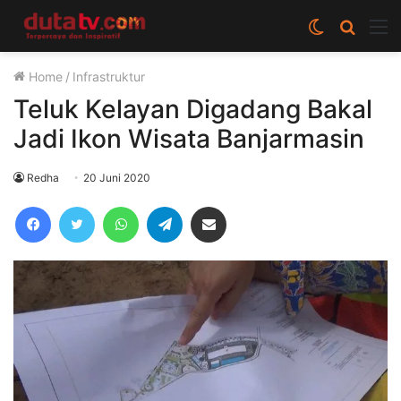
Switch
Cari
M
skin
berita
Home
/
Infrastruktur
disini
Teluk Kelayan Digadang Bakal
Jadi Ikon Wisata Banjarmasin
Redha
20 Juni 2020
Facebook
Twitter
WhatsApp
Telegram
Share via Email