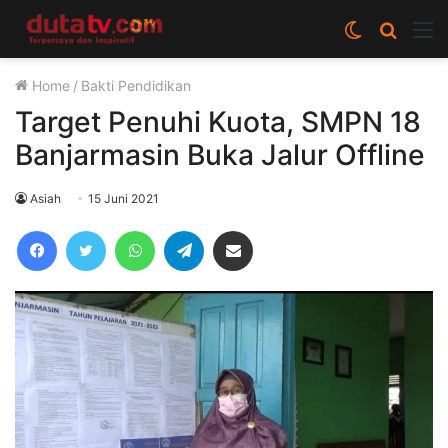
Switch
Cari
M
skin
berita
Home
/
Bakti Pendidikan
disini
Target Penuhi Kuota, SMPN 18
Banjarmasin Buka Jalur Offline
Asiah
15 Juni 2021
Facebook
Twitter
WhatsApp
Telegram
Share via Email