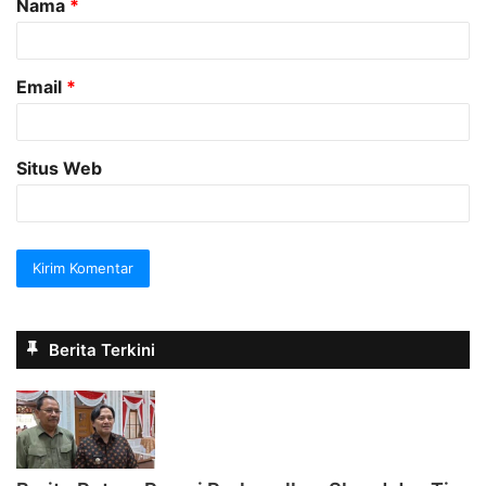
Nama
*
r
*
Email
*
Situs Web
Berita Terkini