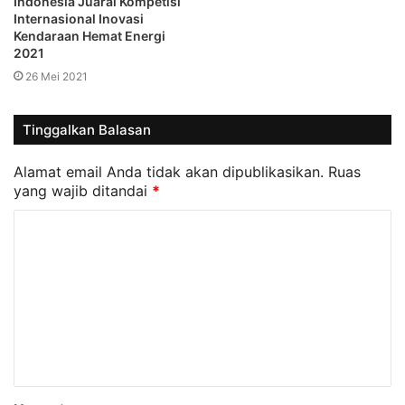
Indonesia Juarai Kompetisi
Internasional Inovasi
Kendaraan Hemat Energi
2021
26 Mei 2021
Tinggalkan Balasan
Alamat email Anda tidak akan dipublikasikan.
Ruas
yang wajib ditandai
*
K
o
m
e
n
t
a