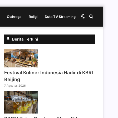
Switch
Cari
Olahraga
Religi
Duta TV Streaming
skin
berita
Berita Terkini
disini
Festival Kuliner Indonesia Hadir di KBRI
Beijing
7 Agustus 2026