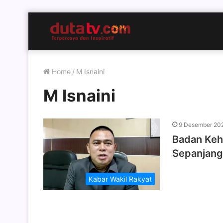
Home
/
M Isnaini
M Isnaini
9 Desember 20
Badan Keh
Sepanjang
Kabar Wakil Rakyat