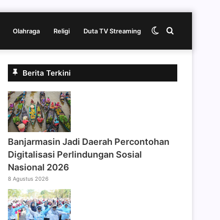
Switch
Cari
Olahraga
Religi
Duta TV Streaming
skin
berita
Berita Terkini
disini
Banjarmasin Jadi Daerah Percontohan
Digitalisasi Perlindungan Sosial
Nasional 2026
8 Agustus 2026