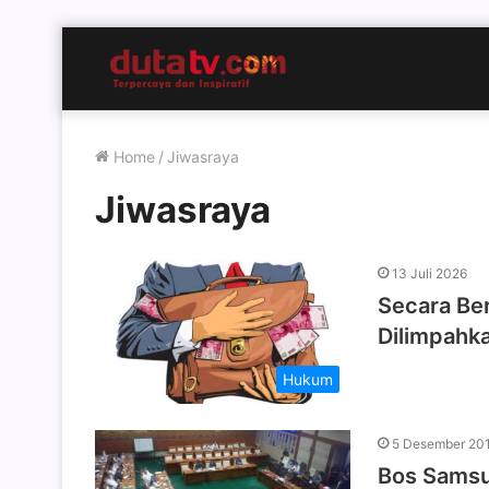
Home
/
Jiwasraya
Jiwasraya
13 Juli 2026
Secara Be
Dilimpahk
Hukum
5 Desember 20
Bos Samsu