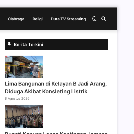
Switch
Cari
Olahraga
Religi
Duta TV Streaming
skin
berita
Berita Terkini
disini
Lima Bangunan di Kelayan B Jadi Arang,
Diduga Akibat Konsleting Listrik
8 Agustus 2026