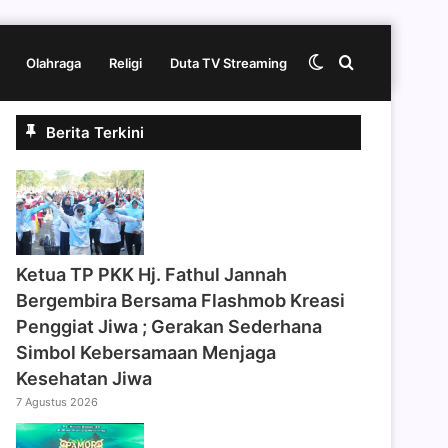
Switch
Cari
Olahraga
Religi
Duta TV Streaming
Berita Terkini
skin
berita
disini
‎Ketua TP PKK Hj. Fathul Jannah
Bergembira Bersama Flashmob Kreasi
Penggiat Jiwa ; Gerakan Sederhana
Simbol Kebersamaan Menjaga
Kesehatan Jiwa
7 Agustus 2026