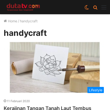
Switch
Cari
M
skin
berita
Home
/
handycraft
disini
handycraft
Lifestyle
11 Februari 2020
Kerajinan Tangan Tanah Laut Tembus