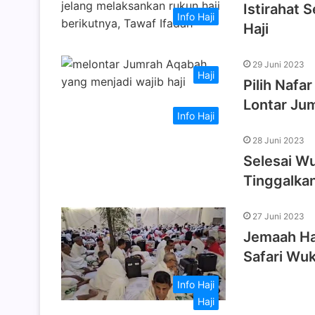
Istirahat 
Info Haji
Haji
29 Juni 2023
Haji
Pilih Nafa
Lontar Ju
Info Haji
28 Juni 2023
Selesai W
Tinggalka
27 Juni 2023
Jemaah Haj
Safari Wu
Info Haji
Haji