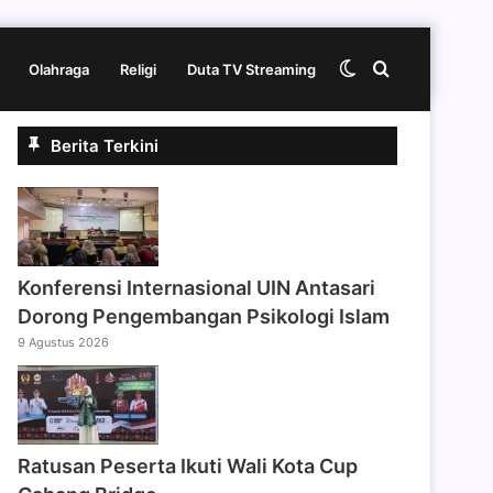
Switch
Cari
Olahraga
Religi
Duta TV Streaming
Berita Terkini
skin
berita
disini
Konferensi Internasional UIN Antasari
Dorong Pengembangan Psikologi Islam
9 Agustus 2026
Ratusan Peserta Ikuti Wali Kota Cup