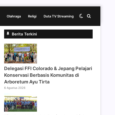
Switch
Cari
Olahraga
Religi
Duta TV Streaming
Berita Terkini
skin
berita
disini
Delegasi FFI Colorado & Jepang Pelajari
Konservasi Berbasis Komunitas di
Arboretum Ayu Tirta
6 Agustus 2026