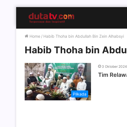
Home
/
Habib Thoha bin Abdullah Bin Zein Alhabsyi
Habib Thoha bin Abdul
3 Oktober 2024
Tim Relaw
Pilkada