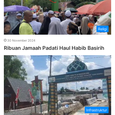
Religi
30 November 2024
Ribuan Jamaah Padati Haul Habib Basirih
Infrastruktur