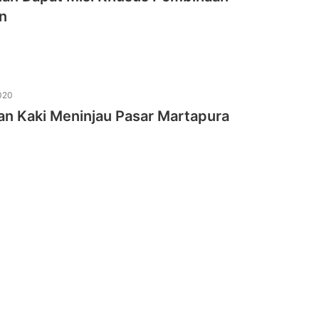
n
020
lan Kaki Meninjau Pasar Martapura