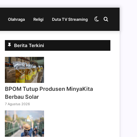
Switch
Cari
Olahraga
Religi
Duta TV Streaming
skin
berita
Berita Terkini
disini
BPOM Tutup Produsen MinyaKita
Berbau Solar
7 Agustus 2026