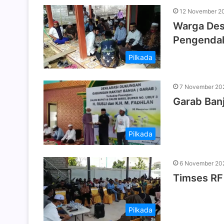
12 November 2
Warga Desa
Pengendali
Pilkada
7 November 20
Garab Banj
Pilkada
6 November 20
Timses RF 
Pilkada