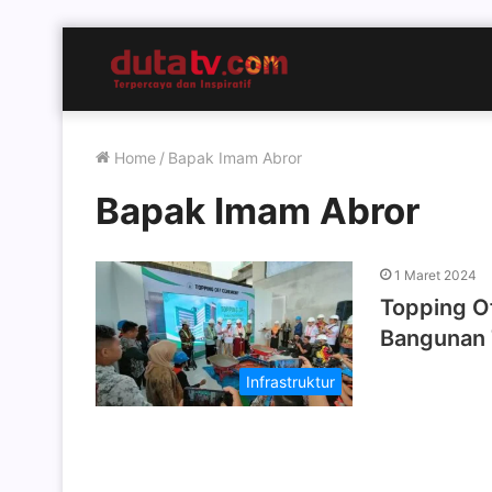
Home
/
Bapak Imam Abror
Bapak Imam Abror
1 Maret 2024
Topping O
Bangunan T
Infrastruktur