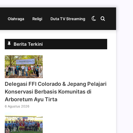
Switch
Cari
Olahraga
Religi
Duta TV Streaming
skin
berita
Berita Terkini
disini
Delegasi FFI Colorado & Jepang Pelajari
Konservasi Berbasis Komunitas di
Arboretum Ayu Tirta
6 Agustus 2026