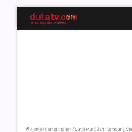
Home
/
Pemerintahan
/
Surgi Mufti Jadi Kampung Sa