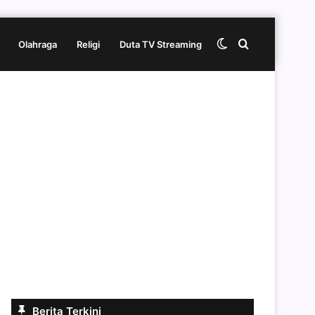
Switch
Cari
Olahraga
Religi
Duta TV Streaming
skin
berita
disini
Berita Terkini