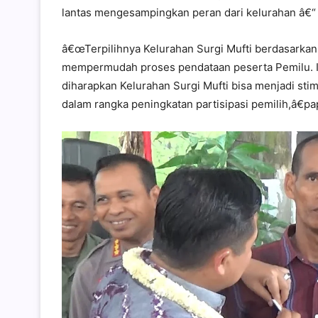
lantas mengesampingkan peran dari kelurahan â€“ 
â€œTerpilihnya Kelurahan Surgi Mufti berdasarka
mempermudah proses pendataan peserta Pemilu. Ini
diharapkan Kelurahan Surgi Mufti bisa menjadi stim
dalam rangka peningkatan partisipasi pemilih,â€pa