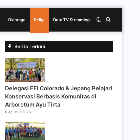
Switch
Cari
Olahraga
Religi
Duta TV Streaming
skin
berita
Berita Terkini
disini
Delegasi FFI Colorado & Jepang Pelajari
Konservasi Berbasis Komunitas di
Arboretum Ayu Tirta
6 Agustus 2026