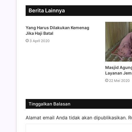
Berita Lainnya
Yang Harus Dilakukan Kemenag
Jika Haji Batal
3 April 2020
Masjid Agung
Layanan Jem
22 Mei 2020
Tinggalkan Balasan
Alamat email Anda tidak akan dipublikasikan.
R
K