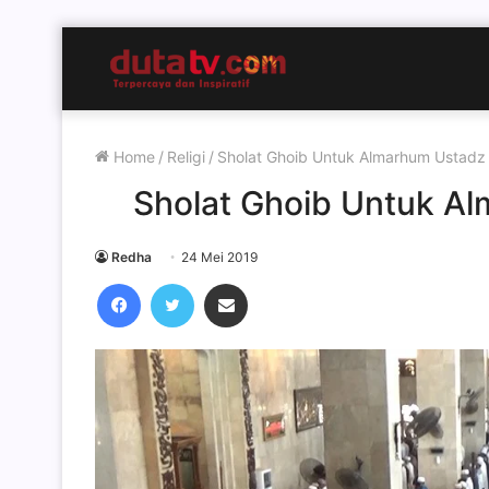
Home
/
Religi
/
Sholat Ghoib Untuk Almarhum Ustadz A
Sholat Ghoib Untuk Al
Redha
24 Mei 2019
Facebook
Twitter
Share via Email