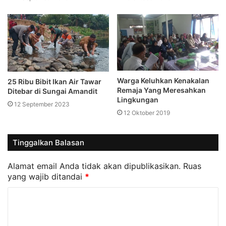
Warga Keluhkan Kenakalan
25 Ribu Bibit Ikan Air Tawar
Remaja Yang Meresahkan
Ditebar di Sungai Amandit
Lingkungan
12 September 2023
12 Oktober 2019
Tinggalkan Balasan
Alamat email Anda tidak akan dipublikasikan.
Ruas
yang wajib ditandai
*
K
o
m