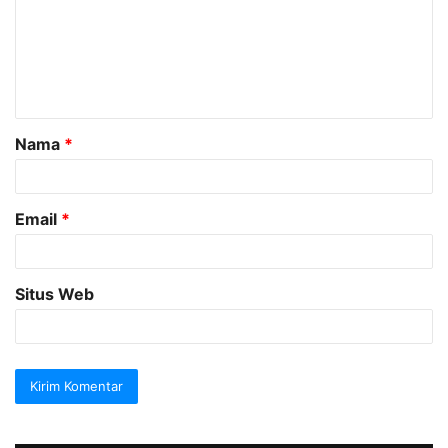
e
n
t
a
Nama
*
r
*
Email
*
Situs Web