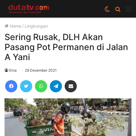
Switch
Cari
M
skin
berita
Home
/
Lingkungan
disini
Sering Rusak, DLH Akan
Pasang Pot Permanen di Jalan
A Yani
Erna
29 Desember 2021
Facebook
Twitter
WhatsApp
Telegram
Share via Email