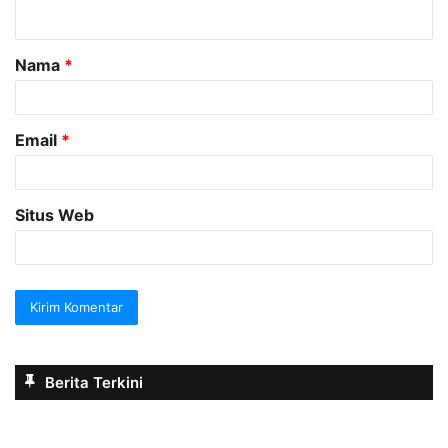
t
a
Nama
*
r
*
Email
*
Situs Web
Berita Terkini