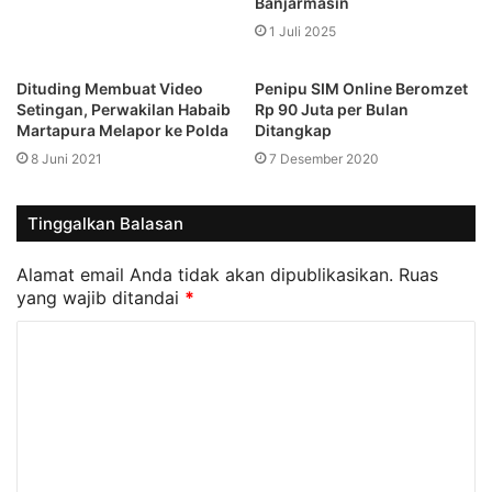
Banjarmasin
1 Juli 2025
Dituding Membuat Video
Penipu SIM Online Beromzet
Setingan, Perwakilan Habaib
Rp 90 Juta per Bulan
Martapura Melapor ke Polda
Ditangkap
8 Juni 2021
7 Desember 2020
Tinggalkan Balasan
Alamat email Anda tidak akan dipublikasikan.
Ruas
yang wajib ditandai
*
K
o
m
e
n