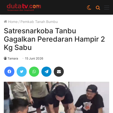
Switch
Cari
M
skin
berita
Home
/
Pemkab Tanah Bumbu
disini
Satresnarkoba Tanbu
Gagalkan Peredaran Hampir 2
Kg Sabu
Tamara
15 Juni 2026
Facebook
Twitter
WhatsApp
Telegram
Share via Email