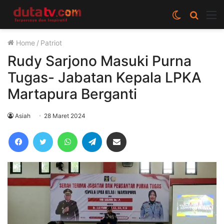
Switch
Cari
M
skin
berita
Home
/
Patriot
disini
Rudy Sarjono Masuki Purna
Tugas- Jabatan Kepala LPKA
Martapura Berganti
Asiah
28 Maret 2024
Facebook
Twitter
WhatsApp
Telegram
Share via Email