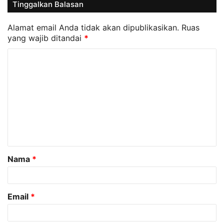
Tinggalkan Balasan
Alamat email Anda tidak akan dipublikasikan.
Ruas
yang wajib ditandai
*
K
o
m
e
n
t
a
Nama
*
r
*
Email
*