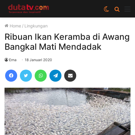
Switch
Cari
M
skin
berita
Home
/
Lingkungan
disini
Ribuan Ikan Keramba di Awang
Bangkal Mati Mendadak
Erna
18 Januari 2020
Facebook
Twitter
WhatsApp
Telegram
Share via Email