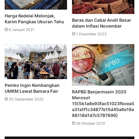
Harga Kedelai Melonjak,
Beras dan Cabai Andil Besar
Karim Pangkas Ukuran Tahu
dalam Inflasi November
6 Januari 2021
1 Desember 2023
Pemko Ingin Kembangkan
UMKM Lewat Bamara Fair
RAPBD Banjarmasin 2020
Merosot
30 September 2025
15{5b1a8e93fac51023fbcea5
a31a1f1c34877e15d45a6e19a
88118d1d7c5787696}
26 Oktober 2019