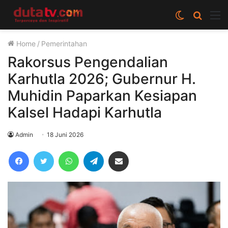
Switch
Cari
M
skin
berita
Home
/
Pemerintahan
disini
Rakorsus Pengendalian
Karhutla 2026; Gubernur H.
Muhidin Paparkan Kesiapan
Kalsel Hadapi Karhutla
Admin
18 Juni 2026
Facebook
Twitter
WhatsApp
Telegram
Share via Email