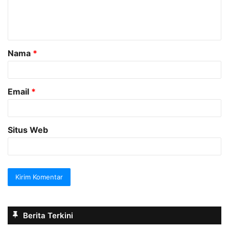
n
t
a
Nama
*
r
*
Email
*
Situs Web
Berita Terkini