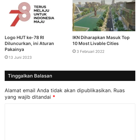
Logo HUT ke-78 RI
IKN Diharapkan Masuk Top
Diluncurkan, ini Aturan
10 Most Livable Cities
Pakainya
3 Februari 2022
13 Juni 2023
Tinggalkan Balasan
Alamat email Anda tidak akan dipublikasikan.
Ruas
yang wajib ditandai
*
K
o
m
e