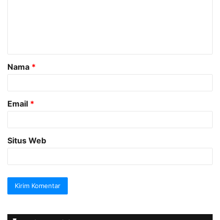
e
n
t
a
Nama
*
r
*
Email
*
Situs Web