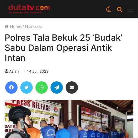
Switch
Cari
M
skin
berita
Home
/
Narkoba
disini
Polres Tala Bekuk 25 ‘Budak’
Sabu Dalam Operasi Antik
Intan
Asiah
14 Juli 2023
Facebook
Twitter
WhatsApp
Telegram
Share via Email