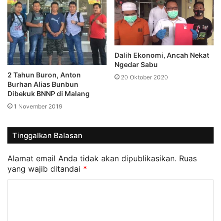
Dalih Ekonomi, Ancah Nekat
Ngedar Sabu
2 Tahun Buron, Anton
20 Oktober 2020
Burhan Alias Bunbun
Dibekuk BNNP di Malang
1 November 2019
Tinggalkan Balasan
Alamat email Anda tidak akan dipublikasikan.
Ruas
yang wajib ditandai
*
K
o
m