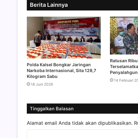
Berita Lainnya
Ratusan Ribu
Polda Kalsel Bongkar Jaringan
Terselamatka
Narkoba Internasional, Sita 128,7
Penyalahgun
Kilogram Sabu
14 Februari 2
18 Juni 2026
Tinggalkan Balasan
Alamat email Anda tidak akan dipublikasikan.
R
K