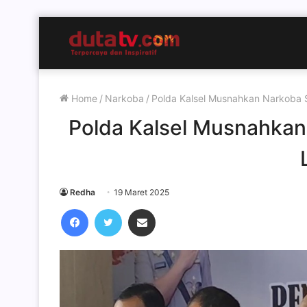
Home
/
Narkoba
/
Polda Kalsel Musnahkan Narkoba Se
Polda Kalsel Musnahkan 
Redha
19 Maret 2025
Facebook
Twitter
Share via Email