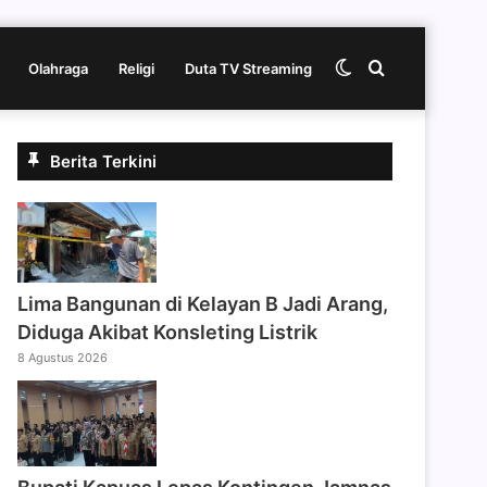
Switch
Cari
Olahraga
Religi
Duta TV Streaming
skin
berita
Berita Terkini
disini
Lima Bangunan di Kelayan B Jadi Arang,
Diduga Akibat Konsleting Listrik
8 Agustus 2026