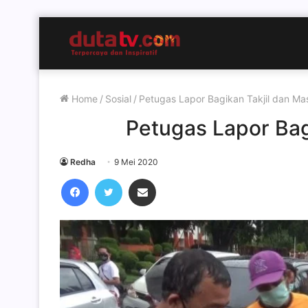
Home
/
Sosial
/
Petugas Lapor Bagikan Takjil dan Ma
Petugas Lapor Bag
Redha
9 Mei 2020
Facebook
Twitter
Share via Email