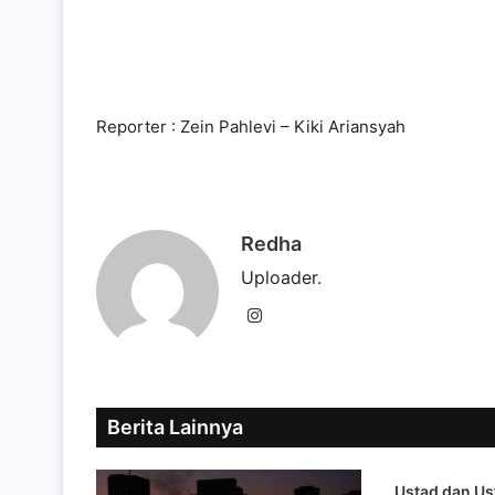
Reporter : Zein Pahlevi – Kiki Ariansyah
Redha
Uploader.
Instagram
Berita Lainnya
Ustad dan Us