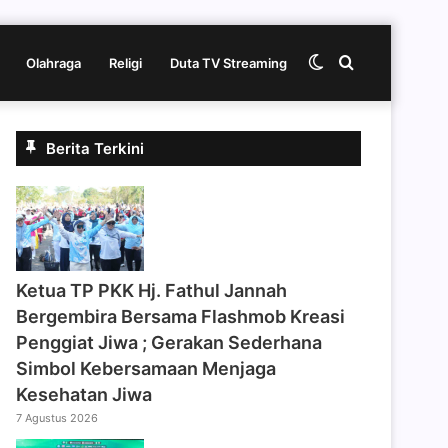
Switch
Cari
Olahraga
Religi
Duta TV Streaming
skin
berita
Berita Terkini
disini
‎Ketua TP PKK Hj. Fathul Jannah
Bergembira Bersama Flashmob Kreasi
Penggiat Jiwa ; Gerakan Sederhana
Simbol Kebersamaan Menjaga
Kesehatan Jiwa
7 Agustus 2026