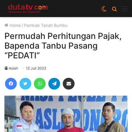
Switch
Cari
M
skin
berita
Home
/
Pemkab Tanah Bumbu
disini
Permudah Perhitungan Pajak,
Bapenda Tanbu Pasang
“PEDATI”
Asiah
12 Juli 2023
Facebook
Twitter
WhatsApp
Telegram
Share via Email