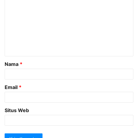
K
o
m
e
n
t
a
Nama
*
r
*
Email
*
Situs Web