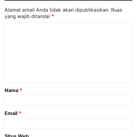
Alamat email Anda tidak akan dipublikasikan.
Ruas
yang wajib ditandai
*
K
o
m
e
n
t
a
Nama
*
r
*
Email
*
Situs Web