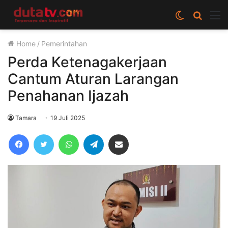
Switch
Cari
M
skin
berita
Home
/
Pemerintahan
disini
Perda Ketenagakerjaan
Cantum Aturan Larangan
Penahanan Ijazah
Tamara
19 Juli 2025
Facebook
Twitter
WhatsApp
Telegram
Share via Email