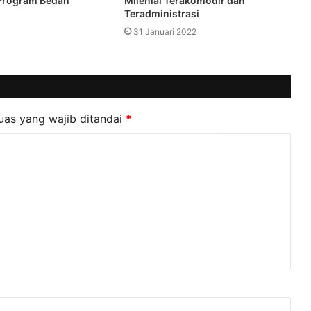
Program Bedah
Milenial Terakomodir dan
Teradministrasi
31 Januari 2022
uas yang wajib ditandai
*