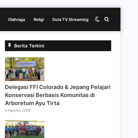
Switch
Cari
Olahraga
Religi
Duta TV Streaming
skin
berita
Berita Terkini
disini
Delegasi FFI Colorado & Jepang Pelajari
Konservasi Berbasis Komunitas di
Arboretum Ayu Tirta
6 Agustus 2026