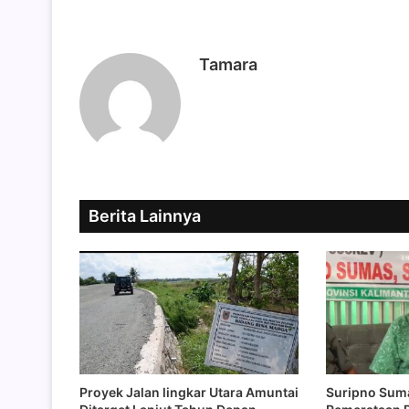
Tamara
Berita Lainnya
Proyek Jalan lingkar Utara Amuntai
Suripno Sum