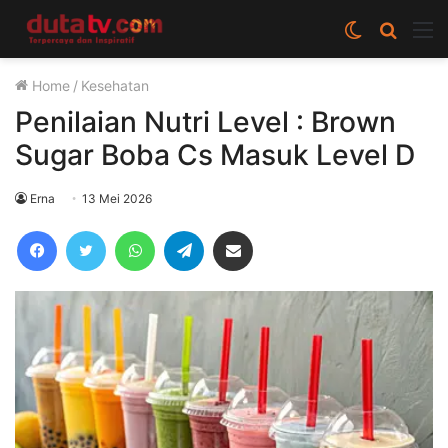
Switch
Cari
M
skin
berita
Home
/
Kesehatan
disini
Penilaian Nutri Level : Brown
Sugar Boba Cs Masuk Level D
Erna
13 Mei 2026
Facebook
Twitter
WhatsApp
Telegram
Share via Email