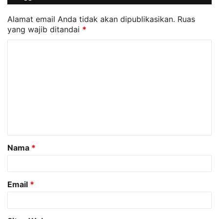
Alamat email Anda tidak akan dipublikasikan.
Ruas
yang wajib ditandai
*
K
o
m
e
n
t
a
Nama
*
r
*
Email
*