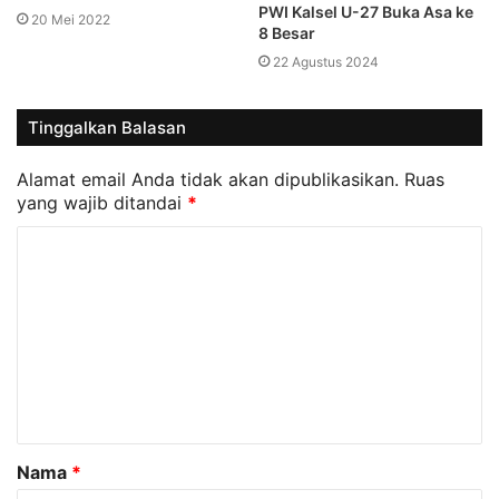
PWI Kalsel U-27 Buka Asa ke
20 Mei 2022
8 Besar
22 Agustus 2024
Tinggalkan Balasan
Alamat email Anda tidak akan dipublikasikan.
Ruas
yang wajib ditandai
*
K
o
m
e
n
t
a
Nama
*
r