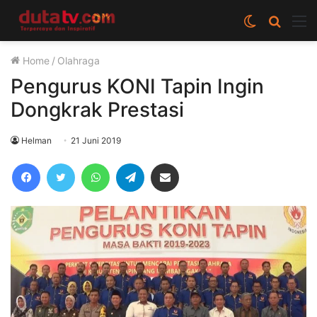
Switch
Cari
M
skin
berita
Home
/
Olahraga
disini
Pengurus KONI Tapin Ingin
Dongkrak Prestasi
Helman
21 Juni 2019
Facebook
Twitter
WhatsApp
Telegram
Share via Email