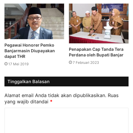
Pegawai Honorer Pemko
Penapakan Cap Tanda Tera
Banjarmasin Diupayakan
Perdana oleh Bupati Banjar
dapat THR
7 Februari 2023
17 Mei 2019
Tinggalkan Balasan
Alamat email Anda tidak akan dipublikasikan.
Ruas
yang wajib ditandai
*
K
o
m