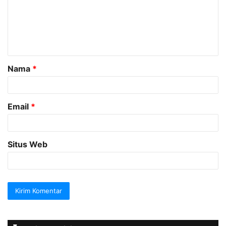
e
n
t
a
Nama
*
r
*
Email
*
Situs Web