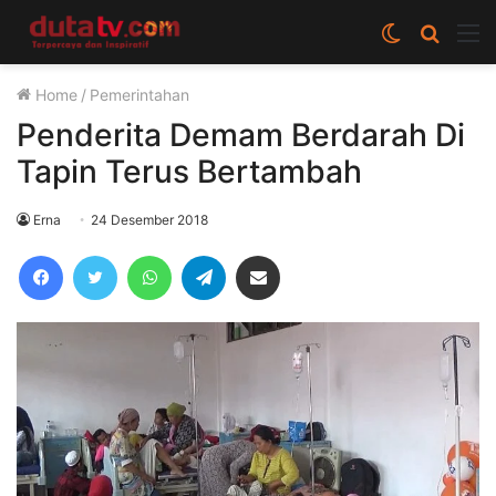
Switch
Cari
M
skin
berita
Home
/
Pemerintahan
disini
Penderita Demam Berdarah Di
Tapin Terus Bertambah
Erna
24 Desember 2018
Facebook
Twitter
WhatsApp
Telegram
Share via Email