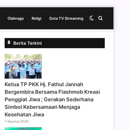
Switch
Cari
Olahraga
Religi
Duta TV Streaming
skin
berita
Berita Terkini
disini
‎Ketua TP PKK Hj. Fathul Jannah
Bergembira Bersama Flashmob Kreasi
Penggiat Jiwa ; Gerakan Sederhana
Simbol Kebersamaan Menjaga
Kesehatan Jiwa
7 Agustus 2026