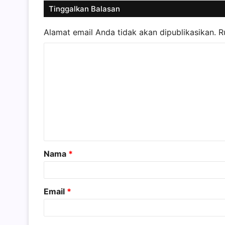
Tinggalkan Balasan
Alamat email Anda tidak akan dipublikasikan.
R
K
o
m
e
n
t
a
Nama
*
r
*
Email
*