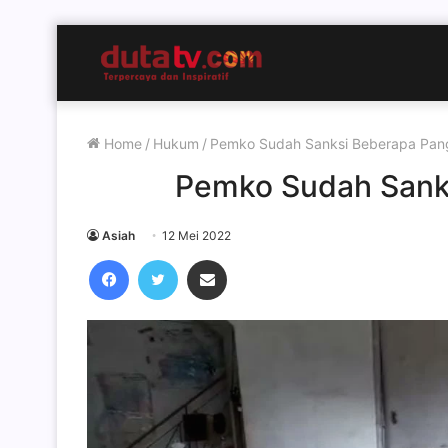
Home
/
Hukum
/
Pemko Sudah Sanksi Beberapa Pan
Pemko Sudah Sank
Asiah
12 Mei 2022
Facebook
Twitter
Share via Email