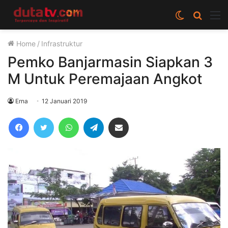
Switch
Cari
M
skin
berita
Home
/
Infrastruktur
disini
Pemko Banjarmasin Siapkan 3
M Untuk Peremajaan Angkot
Erna
12 Januari 2019
Facebook
Twitter
WhatsApp
Telegram
Share via Email