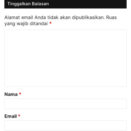
Tinggalkan Balasan
Alamat email Anda tidak akan dipublikasikan.
Ruas
yang wajib ditandai
*
K
o
m
e
n
t
a
Nama
*
r
*
Email
*