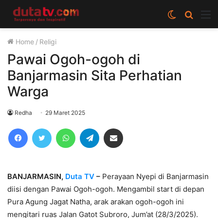
Switch
Cari
M
skin
berita
Home
/
Religi
disini
Pawai Ogoh-ogoh di
Banjarmasin Sita Perhatian
Warga
Redha
29 Maret 2025
Facebook
Twitter
WhatsApp
Telegram
Share via Email
BANJARMASIN,
Duta TV
–
Perayaan Nyepi di Banjarmasin
diisi dengan Pawai Ogoh-ogoh. Mengambil start di depan
Pura Agung Jagat Natha, arak arakan ogoh-ogoh ini
mengitari ruas Jalan Gatot Subroro, Jum’at (28/3/2025).