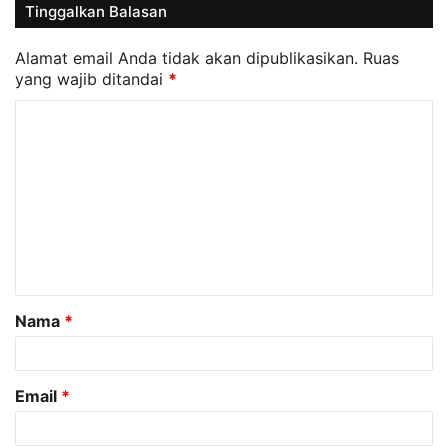
Tinggalkan Balasan
Alamat email Anda tidak akan dipublikasikan.
Ruas
yang wajib ditandai
*
K
o
m
e
n
t
a
Nama
*
r
*
Email
*