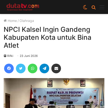
Switch
Cari
M
skin
berita
Home
/
Olahraga
disini
NPCI Kalsel Ingin Gandeng
Kabupaten Kota untuk Bina
Atlet
Rifki
23 Juni 2026
Facebook
Twitter
WhatsApp
Telegram
Share via Email