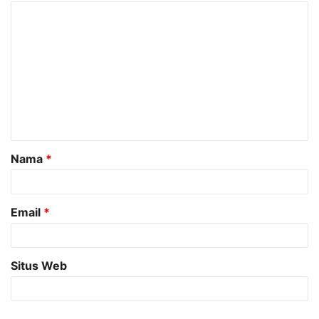
K
o
m
e
n
t
a
Nama
*
r
*
Email
*
Situs Web