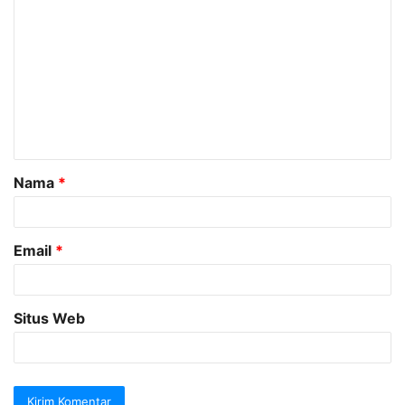
o
m
e
n
t
a
Nama
*
r
*
Email
*
Situs Web