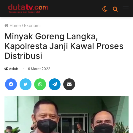
Switch
Cari
M
skin
berita
Home
/
Ekonomi
disini
Minyak Goreng Langka,
Kapolresta Janji Kawal Proses
Distribusi
Asiah
16 Maret 2022
Facebook
Twitter
WhatsApp
Telegram
Share via Email