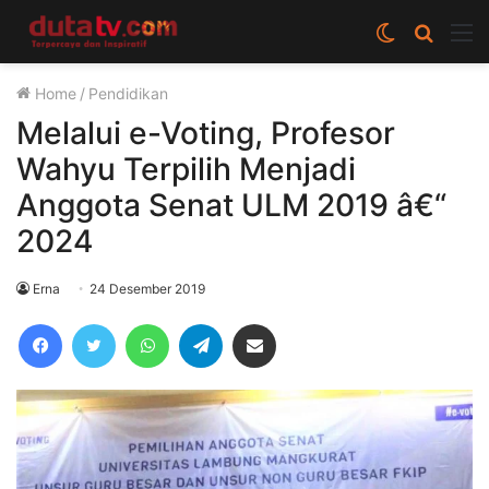
Switch
Cari
M
skin
berita
Home
/
Pendidikan
disini
Melalui e-Voting, Profesor
Wahyu Terpilih Menjadi
Anggota Senat ULM 2019 â€“
2024
Erna
24 Desember 2019
Facebook
Twitter
WhatsApp
Telegram
Share via Email