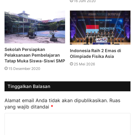
16 Juni 2020
Sekolah Persiapkan
Indonesia Raih 2 Emas di
Pelaksanaan Pembelajaran
Olimpiade Fisika Asia
Tatap Muka Siswa-Siswi SMP
25 Mei 2026
15 Desember 2020
Tinggalkan Balasan
Alamat email Anda tidak akan dipublikasikan.
Ruas
yang wajib ditandai
*
K
o