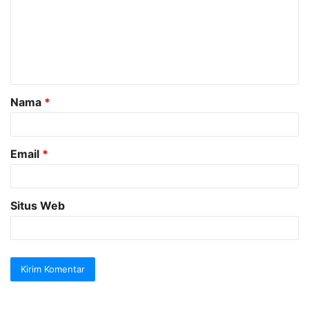
m
e
n
t
a
Nama
*
r
*
Email
*
Situs Web