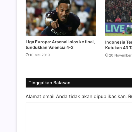
Liga Europa: Arsenal lolos ke final,
Indonesia Te
tundukkan Valencia 4-2
Kutukan 43 
10 Mei 2019
20 November
Tinggalkan Balasan
Alamat email Anda tidak akan dipublikasikan.
R
K
o
m