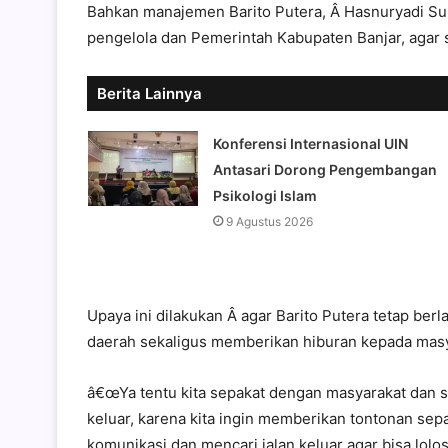
Bahkan manajemen Barito Putera, Â Hasnuryadi S
pengelola dan Pemerintah Kabupaten Banjar, agar sta
Berita Lainnya
Konferensi Internasional UIN
Antasari Dorong Pengembangan
Psikologi Islam
9 Agustus 2026
Upaya ini dilakukan Â agar Barito Putera tetap berl
daerah sekaligus memberikan hiburan kepada masy
â€œYa tentu kita sepakat dengan masyarakat dan s
keluar, karena kita ingin memberikan tontonan sep
komunikasi dan mencari jalan keluar agar bisa lolos 