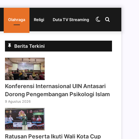
Switch
Cari
Olahraga
Religi
Duta TV Streaming
skin
berita
Berita Terkini
disini
Konferensi Internasional UIN Antasari
Dorong Pengembangan Psikologi Islam
9 Agustus 2026
Ratusan Peserta Ikuti Wali Kota Cup