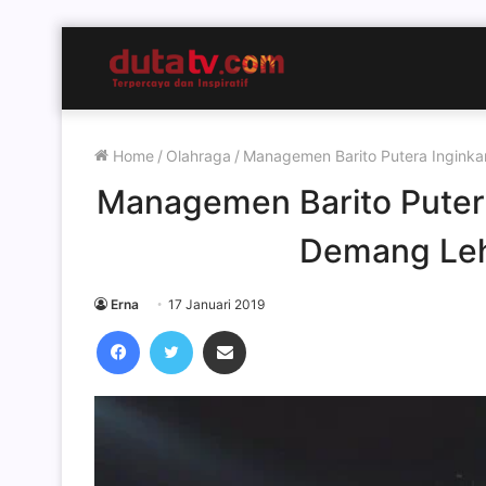
Home
/
Olahraga
/
Managemen Barito Putera Ingink
Managemen Barito Putera
Demang Le
Erna
17 Januari 2019
Facebook
Twitter
Share via Email