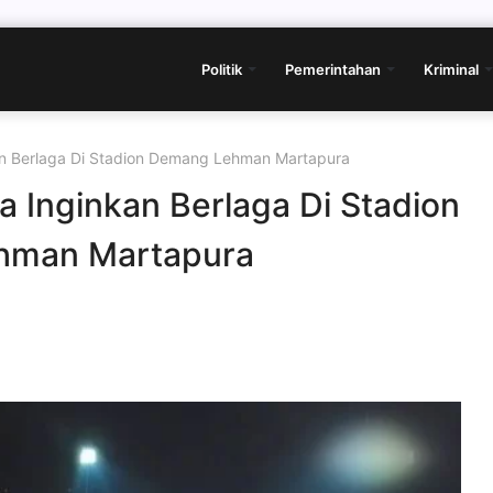
Politik
Pemerintahan
Kriminal
an Berlaga Di Stadion Demang Lehman Martapura
 Inginkan Berlaga Di Stadion
hman Martapura