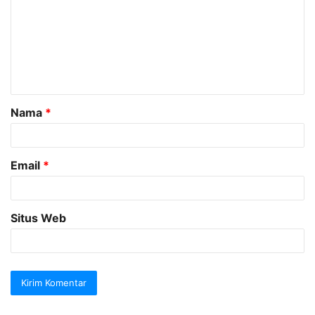
m
e
n
t
a
Nama
*
r
*
Email
*
Situs Web