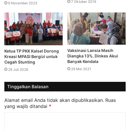
7 Oktober 2019
6 November 2023
Vaksinasi Lansia Masih
Ketua TP PKK Kalsel Dorong
Diangka 13%, Dinkes Akui
Kreasi MPASI Bergizi untuk
Banyak Kendala
Cegah Stunting
29 Mei 2021
29 Juli 2026
Tinggalkan Balasan
Alamat email Anda tidak akan dipublikasikan.
Ruas
yang wajib ditandai
*
K
o