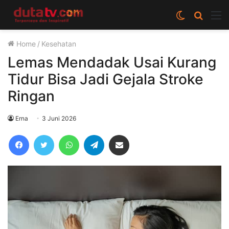
Switch
Cari
M
skin
berita
Home
/
Kesehatan
disini
Lemas Mendadak Usai Kurang
Tidur Bisa Jadi Gejala Stroke
Ringan
Erna
3 Juni 2026
Facebook
Twitter
WhatsApp
Telegram
Share via Email