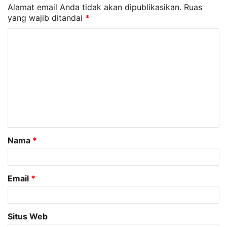
Alamat email Anda tidak akan dipublikasikan.
Ruas
yang wajib ditandai
*
K
o
m
e
n
t
a
Nama
*
r
*
Email
*
Situs Web