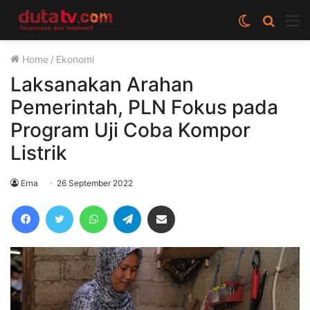
Switch
Cari
M
skin
berita
Home
/
Ekonomi
disini
Laksanakan Arahan
Pemerintah, PLN Fokus pada
Program Uji Coba Kompor
Listrik
Erna
26 September 2022
Facebook
Twitter
WhatsApp
Telegram
Share via Email