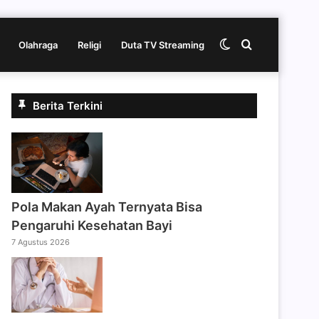
Switch
Cari
Olahraga
Religi
Duta TV Streaming
skin
berita
Berita Terkini
disini
Pola Makan Ayah Ternyata Bisa
Pengaruhi Kesehatan Bayi
7 Agustus 2026