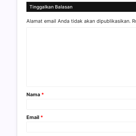
Tinggalkan Balasan
Alamat email Anda tidak akan dipublikasikan.
R
K
o
m
e
n
t
a
Nama
*
r
*
Email
*