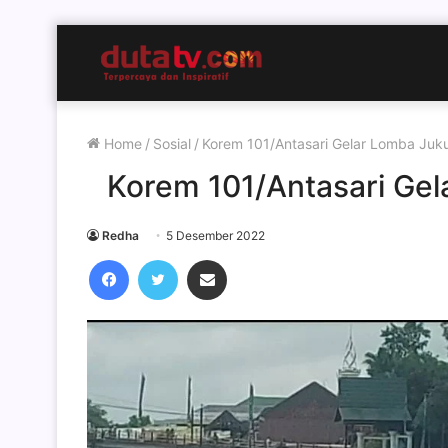
Home
/
Sosial
/
Korem 101/Antasari Gelar Lomba Juku
Korem 101/Antasari Gel
Redha
5 Desember 2022
Facebook
Twitter
Share via Email