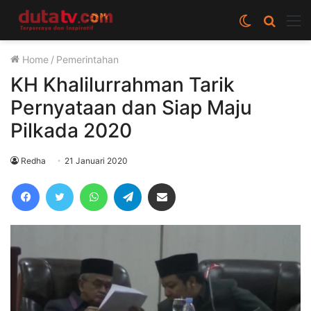
Switch
Cari
M
skin
berita
Home
/
Pemerintahan
disini
KH Khalilurrahman Tarik
Pernyataan dan Siap Maju
Pilkada 2020
Redha
21 Januari 2020
Facebook
Twitter
WhatsApp
Telegram
Share via Email