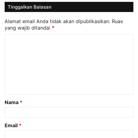
Tinggalkan Balasan
Alamat email Anda tidak akan dipublikasikan.
Ruas
yang wajib ditandai
*
K
o
m
e
n
t
a
Nama
*
r
*
Email
*