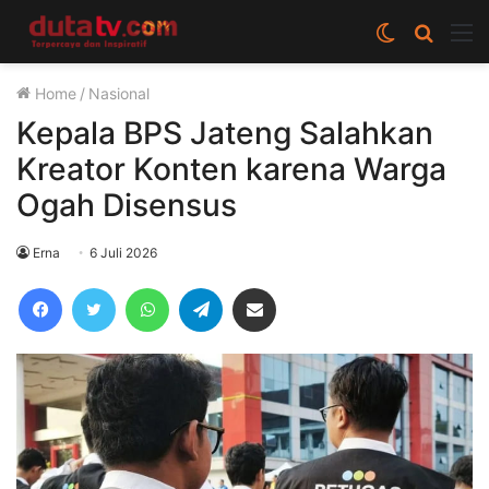
Switch
Cari
M
skin
berita
Home
/
Nasional
disini
Kepala BPS Jateng Salahkan
Kreator Konten karena Warga
Ogah Disensus
Erna
6 Juli 2026
Facebook
Twitter
WhatsApp
Telegram
Share via Email