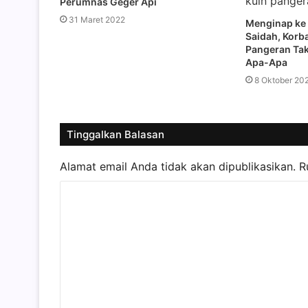
Perumnas Geger Api
31 Maret 2022
Menginap ke 
Saidah, Korb
Pangeran Ta
Apa-Apa
8 Oktober 20
Tinggalkan Balasan
Alamat email Anda tidak akan dipublikasikan.
R
K
o
m
e
n
t