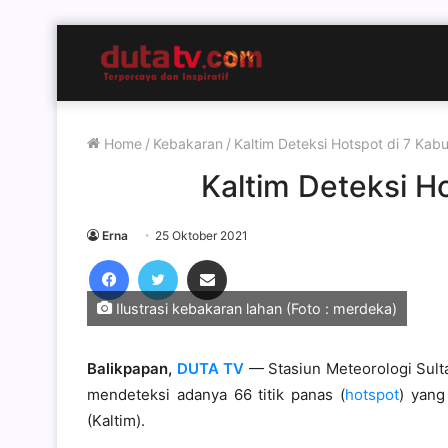
Home
/
Kebakaran
/
Kaltim Deteksi Hotspot di 7 Kab
Kaltim Deteksi H
Erna
25 Oktober 2021
Facebook
Twitter
Share via Email
Ilustrasi kebakaran lahan (Foto : merdeka)
Balikpapan,
DUTA TV
— Stasiun Meteorologi Sult
mendeteksi adanya 66 titik panas (
hotspot
) yang
(Kaltim).