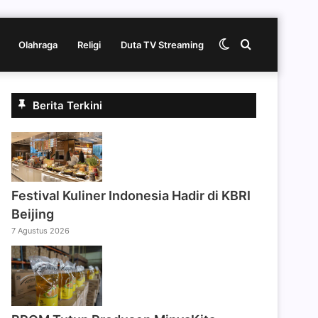
Switch
Cari
Olahraga
Religi
Duta TV Streaming
skin
berita
Berita Terkini
disini
Festival Kuliner Indonesia Hadir di KBRI
Beijing
7 Agustus 2026