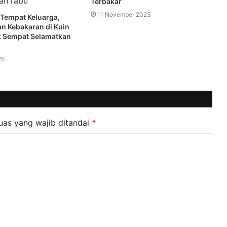
Terbakar
11 November 2023
Tempat Keluarga,
an Kebakaran di Kuin
k Sempat Selamatkan
25
uas yang wajib ditandai
*